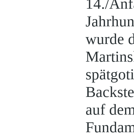
14./Anf
Jahrhun
wurde d
Martins
spätgot
Backste
auf de
Fundam