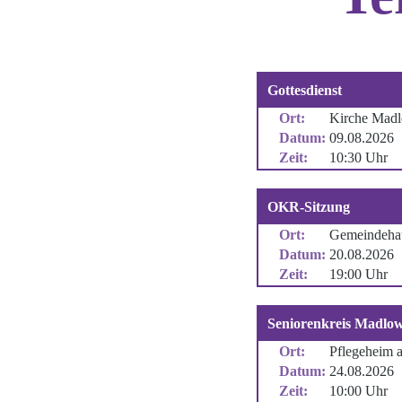
Dezembe
eine Rei
Cottbus 
Berlin b
Aussend
Gottesdi
Friedens
Bethle