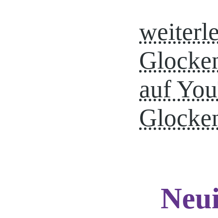
weiterl
Glocke
auf You
Glocke
Neui