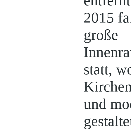
entfernt
2015 fa
große
Innenr
statt, w
Kirchen
und mo
gestalt