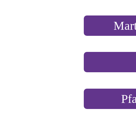
Mart
Leuthen-Schorbu
Kirche Illmersdor
Pf
Groß Gaglow