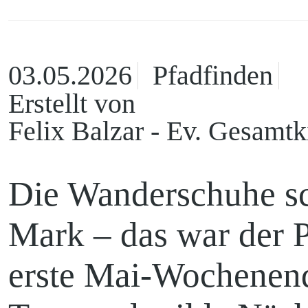
03.05.2026
Pfadfinden
Kontakt
Erstellt von
Felix Balzar - Ev. Gesamt
Ortskirchen
Die Wanderschuhe sc
Mark – das war der P
erste Mai-Wochenend
Madlow