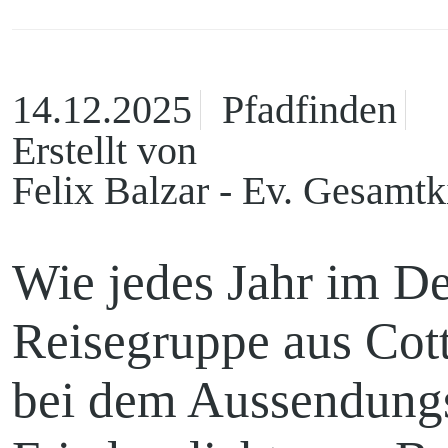
14.12.2025
Pfadfinden
Kontakt
Erstellt von
Felix Balzar - Ev. Gesamt
Ortskirchen
Wie jedes Jahr im D
Reisegruppe aus Cott
bei dem Aussendungs
Madlow