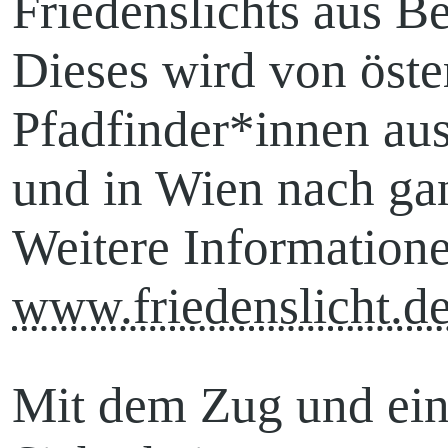
Friedenslichts aus B
Dieses wird von öste
Leuthen-Schorbu
Pfadfinder*innen au
und in Wien nach gan
Weitere Informatione
Kirche Illmersdor
www.friedenslicht.d
Groß Gaglow
Mit dem Zug und ei