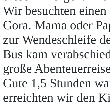
Wir besuchten einen 
Gora. Mama oder Pap
Leuthen-Schorbu
zur Wendeschleife de
Bus kam verabschied
Kirche Illmersdor
große Abenteuerreis
Gute 1,5 Stunden wa
erreichten wir den K
Groß Gaglow