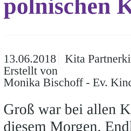
polnischen 
Kontakt
13.06.2018
Kita Partnerk
Erstellt von
Ortskirchen
Monika Bischoff - Ev. Kin
Groß war bei allen 
Madlow
diesem Morgen. Endli